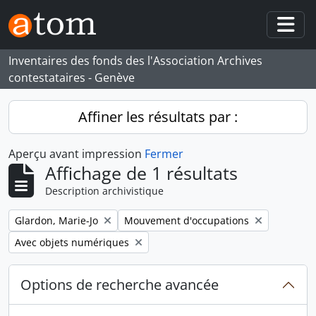
Skip to main content
Togg
Inventaires des fonds des l'Association Archives
contestataires - Genève
Affiner les résultats par :
Aperçu avant impression
Fermer
Affichage de 1 résultats
Description archivistique
Remove filter:
Remove filter:
Glardon, Marie-Jo
Mouvement d'occupations
Remove filter:
Avec objets numériques
Options de recherche avancée