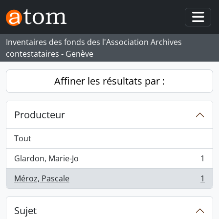
Skip to main content
Togg
Inventaires des fonds des l'Association Archives
contestataires - Genève
Affiner les résultats par :
Producteur
Tout
Glardon, Marie-Jo
1
, 1 résultats
Méroz, Pascale
1
, 1 résultats
Sujet