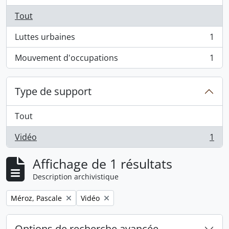
Tout
Luttes urbaines
1
, 1 résultats
Mouvement d'occupations
1
, 1 résultats
Type de support
Tout
Vidéo
1
, 1 résultats
Affichage de 1 résultats
Description archivistique
Remove filter:
Remove filter:
Méroz, Pascale
Vidéo
Options de recherche avancée