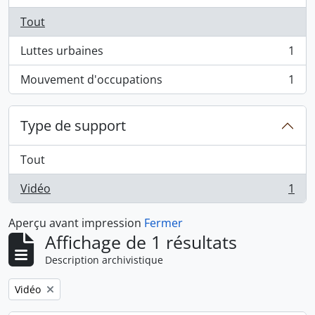
Tout
Luttes urbaines
1
, 1 résultats
Mouvement d'occupations
1
, 1 résultats
Type de support
Tout
Vidéo
1
, 1 résultats
Aperçu avant impression
Fermer
Affichage de 1 résultats
Description archivistique
Remove filter:
Vidéo