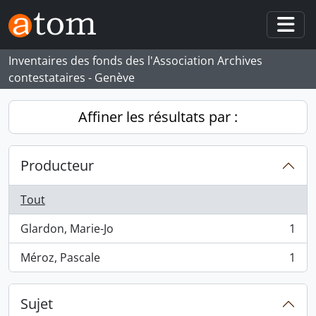
Skip to main content
Togg
Inventaires des fonds des l'Association Archives
contestataires - Genève
Affiner les résultats par :
Producteur
Tout
Glardon, Marie-Jo
1
, 1 résultats
Méroz, Pascale
1
, 1 résultats
Sujet