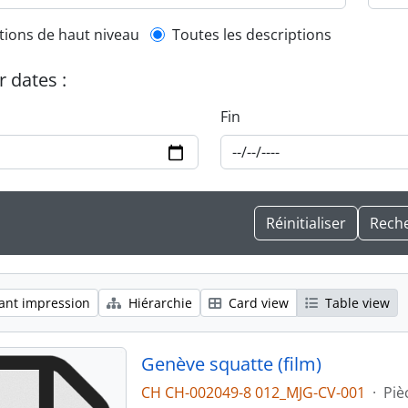
l description filter
tions de haut niveau
Toutes les descriptions
r dates :
Fin
ant impression
Hiérarchie
Card view
Table view
Genève squatte (film)
CH CH-002049-8 012_MJG-CV-001
·
Piè