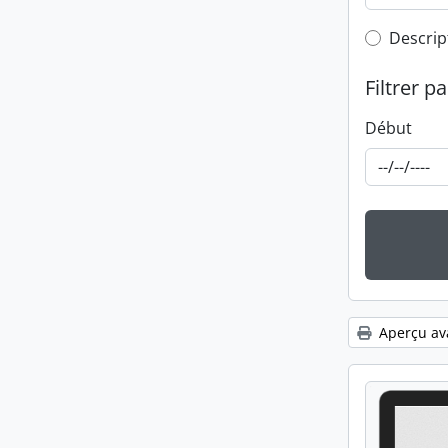
Top-leve
Descrip
Filtrer pa
Début
Aperçu av