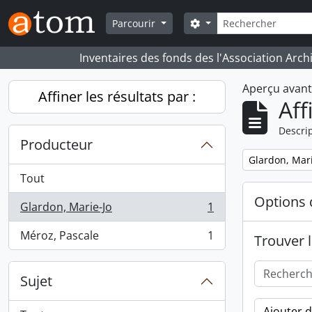
Skip to main content
Rechercher
Search options
Parcourir
Inventaires des fonds des l'Association Arch
Aperçu avan
Affiner les résultats par :
Aff
Descrip
Producteur
Remove filter:
Glardon, Mari
Tout
Options 
Glardon, Marie-Jo
1
, 1 résultats
Méroz, Pascale
1
Trouver l
, 1 résultats
Sujet
Ajouter 