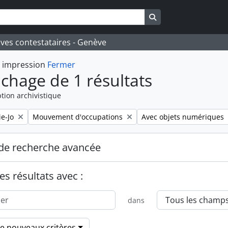
Search in browse pa
ives contestataires - Genève
t impression
Fermer
ichage de 1 résultats
tion archivistique
Remove filter:
Remove filter:
e-Jo
Mouvement d'occupations
Avec objets numériques
de recherche avancée
es résultats avec :
dans
de nouveaux critères