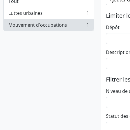
Tout
Luttes urbaines
1
Limiter l
, 1 résultats
Mouvement d'occupations
1
Dépôt
, 1 résultats
Descriptio
Filtrer le
Niveau de 
Statut des 