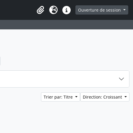
ge
Ouverture de session
Presse-papier
Langue
Liens rapides
Trier par: Titre
Direction: Croissant