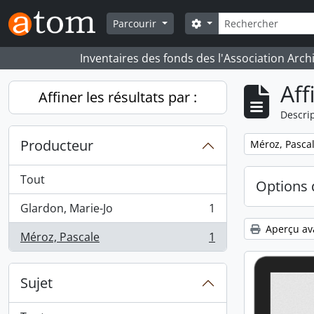
Skip to main content
Rechercher
Search options
Parcourir
Inventaires des fonds des l'Association Arch
Aff
Affiner les résultats par :
Descrip
Producteur
Remove filter:
Méroz, Pasca
Tout
Options 
Glardon, Marie-Jo
1
, 1 résultats
Aperçu av
Méroz, Pascale
1
, 1 résultats
Sujet