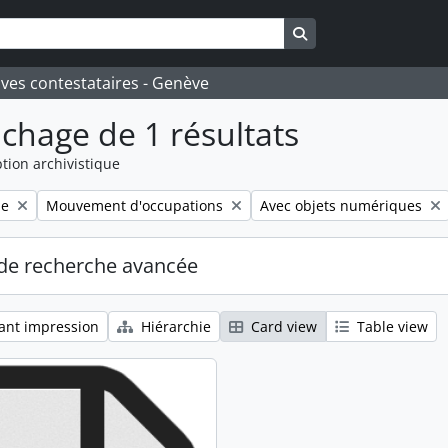
Search in browse pa
ives contestataires - Genève
ichage de 1 résultats
tion archivistique
Remove filter:
Remove filter:
le
Mouvement d'occupations
Avec objets numériques
de recherche avancée
ant impression
Hiérarchie
Card view
Table view