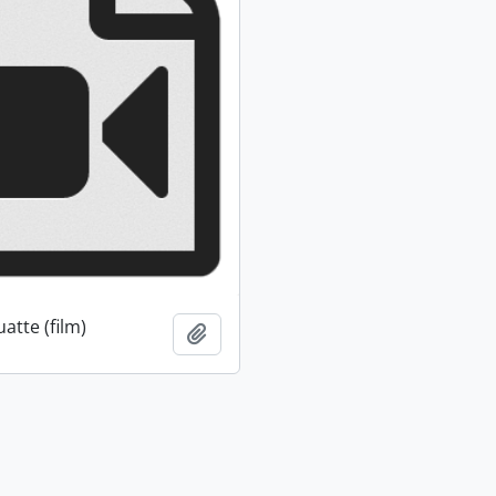
atte (film)
Ajouter au presse-papier