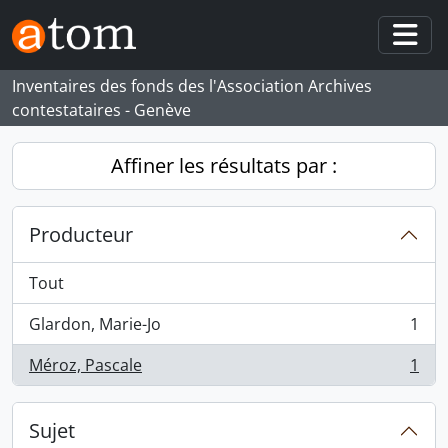
Skip to main content
Togg
Inventaires des fonds des l'Association Archives
contestataires - Genève
Affiner les résultats par :
Producteur
Tout
Glardon, Marie-Jo
1
, 1 résultats
Méroz, Pascale
1
, 1 résultats
Sujet