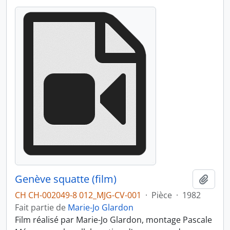
Genève squatte (film)
Ajout
CH CH-002049-8 012_MJG-CV-001
·
Pièce
·
1982
Fait partie de
Marie-Jo Glardon
Film réalisé par Marie-Jo Glardon, montage Pascale