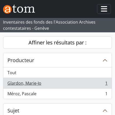
Skip to main content
Togg
Inventaires des fonds des l'Association Archives
contestataires - Genève
Affiner les résultats par :
Producteur
Tout
Glardon, Marie-Jo
1
, 1 résultats
Méroz, Pascale
1
, 1 résultats
Sujet