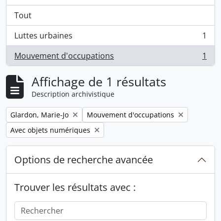
Tout
Luttes urbaines
1
, 1 résultats
Mouvement d'occupations
1
, 1 résultats
Affichage de 1 résultats
Description archivistique
Remove filter:
Remove filter:
Glardon, Marie-Jo
Mouvement d'occupations
Remove filter:
Avec objets numériques
Options de recherche avancée
Trouver les résultats avec :