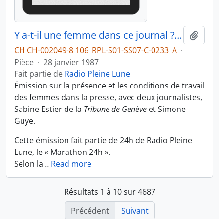
Y a-t-il une femme dans ce journal ? Femmes journalistes, partie 1 (Marathon 24h)
Ajout
CH CH-002049-8 106_RPL-S01-SS07-C-0233_A
·
Pièce
·
28 janvier 1987
Fait partie de
Radio Pleine Lune
Émission sur la présence et les conditions de travail
des femmes dans la presse, avec deux journalistes,
Sabine Estier de la
Tribune de Genève
et Simone
Guye.
Cette émission fait partie de 24h de Radio Pleine
Lune, le « Marathon 24h ».
Selon la
…
Read more
Résultats 1 à 10 sur 4687
Précédent
Suivant