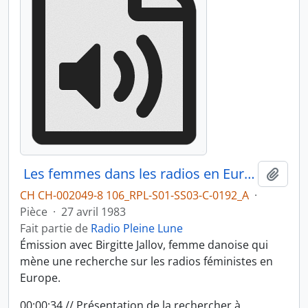
Les femmes dans les radios en Europe, partie 1
Ajout
CH CH-002049-8 106_RPL-S01-SS03-C-0192_A
·
Pièce
·
27 avril 1983
Fait partie de
Radio Pleine Lune
Émission avec Birgitte Jallov, femme danoise qui
mène une recherche sur les radios féministes en
Europe.
00:00:34 // Présentation de la rechercher à