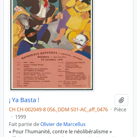
¡ Ya Basta !
Ajout
CH CH-002049-8 056_ODM-S01-AC_aff_0476
·
Pièce
·
1999
Fait partie de
Olivier de Marcellus
« Pour l'humanité, contre le néolibéralisme »