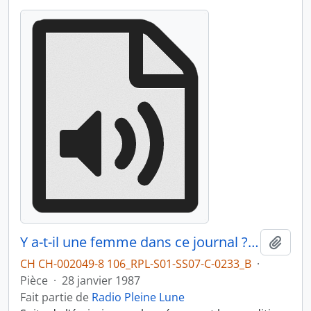
Y a-t-il une femme dans ce journal ? Femmes journalistes, partie 2 (Marathon 24h)
Ajout
CH CH-002049-8 106_RPL-S01-SS07-C-0233_B
·
Pièce
·
28 janvier 1987
Fait partie de
Radio Pleine Lune