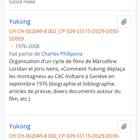
Good news
Yukong
Ajout
CH CH-002049-8 002_CP-S09-SS115-D029-D030-
SD009
·
1976-2008
Fait partie de
Charles Philipona
Organisation d'un cycle de films de Marcelline
Loridan et Joris Ivens, «Comment Yukong déplaça
les montagnes» au CAC-Voltaire à Genève en
septembre 1976 (biographie et bibliographie,
articles de presse, divers documents autour du
film, etc.)
Yukong
Ajout
CH CH-002049-8 002_CP-S09-SS115-D029-D030-