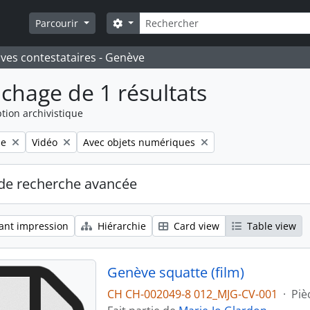
Rechercher
Search options
Parcourir
ives contestataires - Genève
ichage de 1 résultats
tion archivistique
Remove filter:
Remove filter:
le
Vidéo
Avec objets numériques
de recherche avancée
ant impression
Hiérarchie
Card view
Table view
Genève squatte (film)
CH CH-002049-8 012_MJG-CV-001
·
Piè