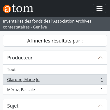
Skip to main content
Togg
Inventaires des fonds des l'Association Archives
contestataires - Genève
Affiner les résultats par :
Producteur
Tout
Glardon, Marie-Jo
1
, 1 résultats
Méroz, Pascale
1
, 1 résultats
Sujet