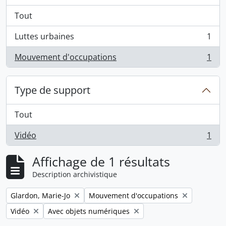
Tout
Luttes urbaines
1
, 1 résultats
Mouvement d'occupations
1
, 1 résultats
Type de support
Tout
Vidéo
1
, 1 résultats
Affichage de 1 résultats
Description archivistique
Remove filter:
Remove filter:
Glardon, Marie-Jo
Mouvement d'occupations
Remove filter:
Remove filter:
Vidéo
Avec objets numériques