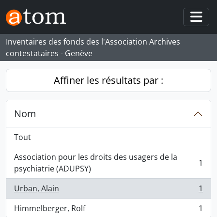
Skip to main content
Togg
Inventaires des fonds des l'Association Archives
contestataires - Genève
Affiner les résultats par :
Nom
Tout
Association pour les droits des usagers de la
1
, 1 résultats
psychiatrie (ADUPSY)
Urban, Alain
1
, 1 résultats
Himmelberger, Rolf
1
, 1 résultats