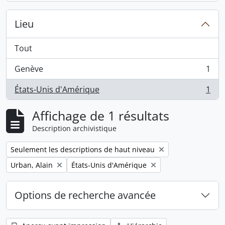
Lieu
Tout
Genève
1
, 1 résultats
États-Unis d'Amérique
1
, 1 résultats
Affichage de 1 résultats
Description archivistique
Remove filter:
Seulement les descriptions de haut niveau
Remove filter:
Remove filter:
Urban, Alain
États-Unis d'Amérique
Options de recherche avancée