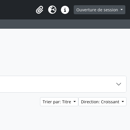
ge
Ouverture de session
Presse-papier
Langue
Liens rapides
Trier par: Titre
Direction: Croissant