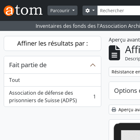
Skip to main content
Rechercher
Search options
Parcourir
Inventaires des fonds des l'Association Arch
Aperçu avan
Affiner les résultats par :
Aff
Descrip
Fait partie de
Remove filter:
Résistance en
Tout
Options 
Association de défense des
1
, 1 résultats
prisonniers de Suisse (ADPS)
Aperçu av