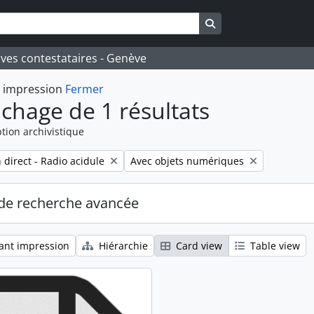
Search in browse pa
ives contestataires - Genève
t impression
Fermer
ichage de 1 résultats
tion archivistique
Remove filter:
 direct - Radio acidule
Avec objets numériques
de recherche avancée
ant impression
Hiérarchie
Card view
Table view