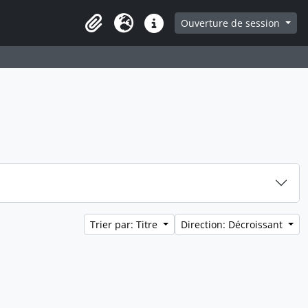
ge
Ouverture de session
Presse-papier
Langue
Liens rapides
Trier par: Titre
Direction: Décroissant