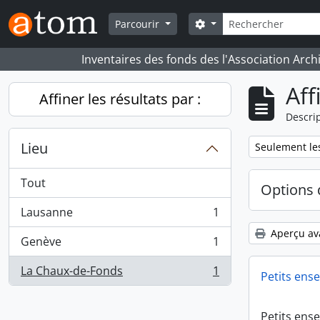
Skip to main content
Rechercher
Search options
Parcourir
Inventaires des fonds des l'Association Arch
Aff
Affiner les résultats par :
Descrip
Lieu
Remove filter:
Seulement les
Tout
Options 
Lausanne
1
, 1 résultats
Aperçu av
Genève
1
, 1 résultats
La Chaux-de-Fonds
1
Petits ens
, 1 résultats
Petits ens