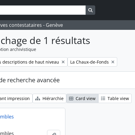
Search in browse pa
ives contestataires - Genève
ichage de 1 résultats
tion archivistique
Remove filter:
 descriptions de haut niveau
La Chaux-de-Fonds
de recherche avancée
ant impression
Hiérarchie
Card view
Table view
embles
embles