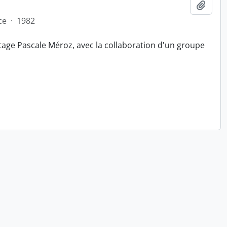
Ajout
ce
·
1982
tage Pascale Méroz, avec la collaboration d'un groupe