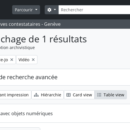
Rechercher
Search options
Parcourir
ives contestataires - Genève
ichage de 1 résultats
tion archivistique
Remove filter:
e-Jo
Vidéo
de recherche avancée
ant impression
Hiérarchie
Card view
Table view
s avec objets numériques