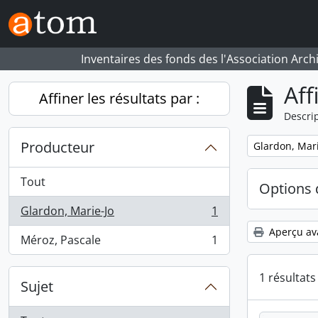
Skip to main content
Inventaires des fonds des l'Association Arch
Aff
Affiner les résultats par :
Descrip
Producteur
Remove filter:
Glardon, Mari
Tout
Options 
Glardon, Marie-Jo
1
, 1 résultats
Aperçu av
Méroz, Pascale
1
, 1 résultats
1 résultat
Sujet