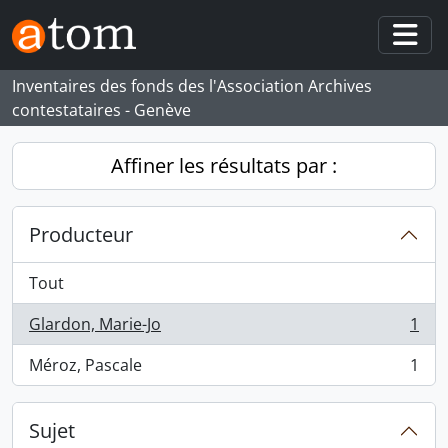
Skip to main content
Togg
Inventaires des fonds des l'Association Archives
contestataires - Genève
Affiner les résultats par :
Producteur
Tout
Glardon, Marie-Jo
1
, 1 résultats
Méroz, Pascale
1
, 1 résultats
Sujet