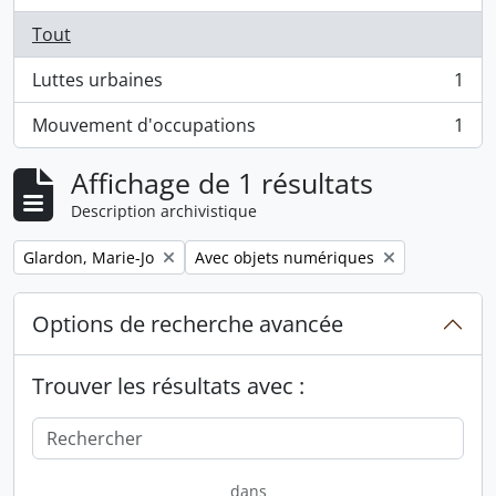
Tout
Luttes urbaines
1
, 1 résultats
Mouvement d'occupations
1
, 1 résultats
Affichage de 1 résultats
Description archivistique
Remove filter:
Remove filter:
Glardon, Marie-Jo
Avec objets numériques
Options de recherche avancée
Trouver les résultats avec :
dans