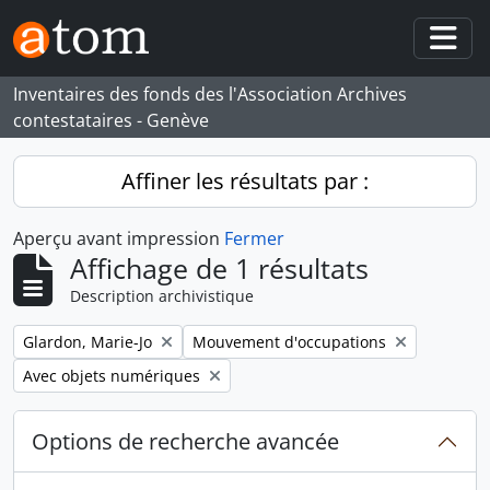
Skip to main content
Togg
Inventaires des fonds des l'Association Archives
contestataires - Genève
Affiner les résultats par :
Aperçu avant impression
Fermer
Affichage de 1 résultats
Description archivistique
Remove filter:
Remove filter:
Glardon, Marie-Jo
Mouvement d'occupations
Remove filter:
Avec objets numériques
Options de recherche avancée