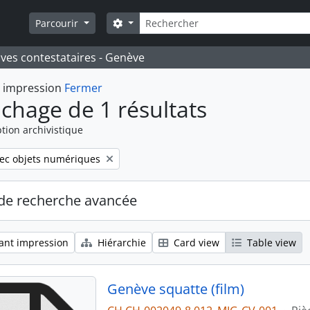
Rechercher
Search options
Parcourir
ives contestataires - Genève
t impression
Fermer
ichage de 1 résultats
tion archivistique
move filter:
ec objets numériques
de recherche avancée
ant impression
Hiérarchie
Card view
Table view
Genève squatte (film)