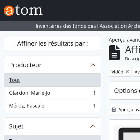
Skip to main content
Inventaires des fonds des l'Association Arch
Aperçu avan
Affiner les résultats par :
Aff
Descrip
Producteur
Remove filter:
Re
Vidéo
Av
Tout
Options 
Glardon, Marie-Jo
1
, 1 résultats
Méroz, Pascale
1
, 1 résultats
Aperçu av
Sujet