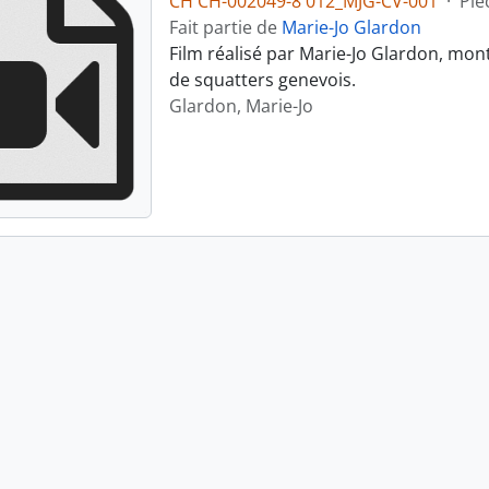
CH CH-002049-8 012_MJG-CV-001
·
Piè
Fait partie de
Marie-Jo Glardon
Film réalisé par Marie-Jo Glardon, mon
de squatters genevois.
Glardon, Marie-Jo