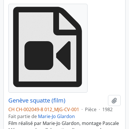
Genève squatte (film)
Ajout
CH CH-002049-8 012_MJG-CV-001
·
Pièce
·
1982
Fait partie de
Marie-Jo Glardon
Film réalisé par Marie-Jo Glardon, montage Pascale