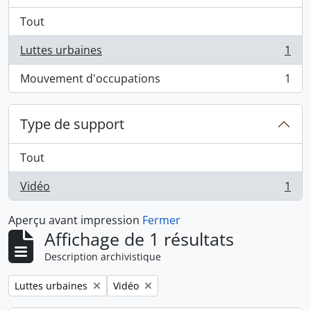
Tout
Luttes urbaines
1
, 1 résultats
Mouvement d'occupations
1
, 1 résultats
Type de support
Tout
Vidéo
1
, 1 résultats
Aperçu avant impression
Fermer
Affichage de 1 résultats
Description archivistique
Remove filter:
Remove filter:
Luttes urbaines
Vidéo