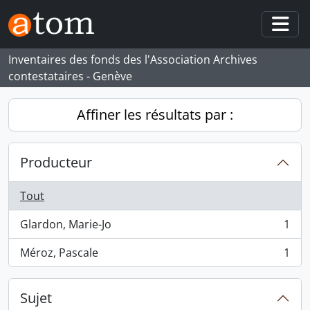
Skip to main content
Togg
Inventaires des fonds des l'Association Archives
contestataires - Genève
Affiner les résultats par :
Producteur
Tout
Glardon, Marie-Jo
1
, 1 résultats
Méroz, Pascale
1
, 1 résultats
Sujet