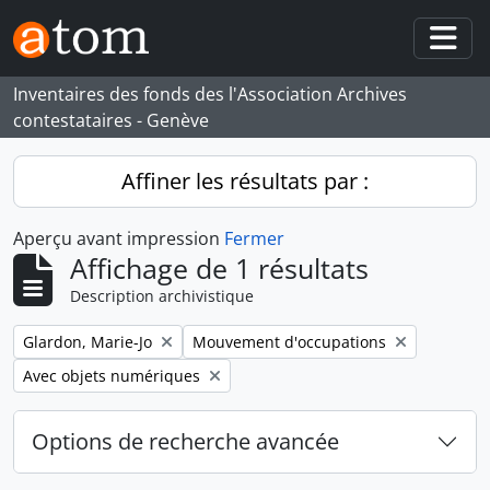
Skip to main content
Togg
Inventaires des fonds des l'Association Archives
contestataires - Genève
Affiner les résultats par :
Aperçu avant impression
Fermer
Affichage de 1 résultats
Description archivistique
Remove filter:
Remove filter:
Glardon, Marie-Jo
Mouvement d'occupations
Remove filter:
Avec objets numériques
Options de recherche avancée