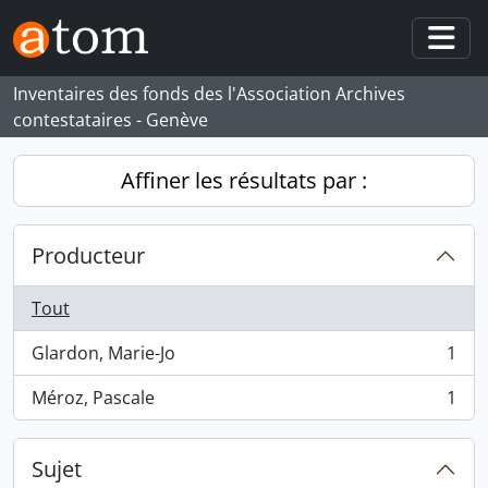
Skip to main content
Togg
Inventaires des fonds des l'Association Archives
contestataires - Genève
Affiner les résultats par :
Producteur
Tout
Glardon, Marie-Jo
1
, 1 résultats
Méroz, Pascale
1
, 1 résultats
Sujet