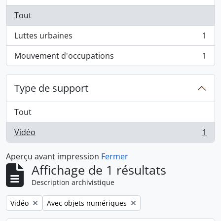
Tout
Luttes urbaines
1
, 1 résultats
Mouvement d'occupations
1
, 1 résultats
Type de support
Tout
Vidéo
1
, 1 résultats
Aperçu avant impression
Fermer
Affichage de 1 résultats
Description archivistique
Remove filter:
Remove filter:
Vidéo
Avec objets numériques