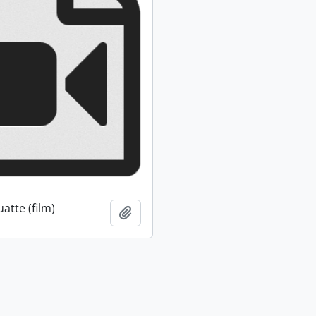
atte (film)
Ajouter au presse-papier