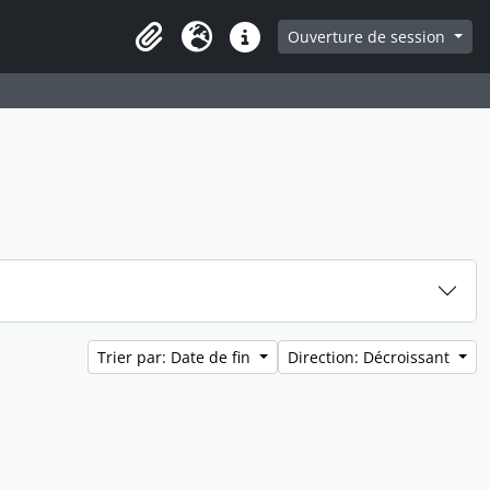
ge
Ouverture de session
Presse-papier
Langue
Liens rapides
Trier par: Date de fin
Direction: Décroissant