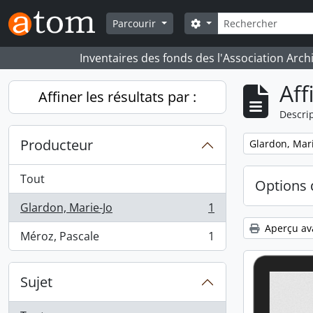
Skip to main content
Rechercher
Search options
Parcourir
Inventaires des fonds des l'Association Arch
Aff
Affiner les résultats par :
Descrip
Producteur
Remove filter:
Glardon, Mari
Tout
Options 
Glardon, Marie-Jo
1
, 1 résultats
Aperçu av
Méroz, Pascale
1
, 1 résultats
Sujet