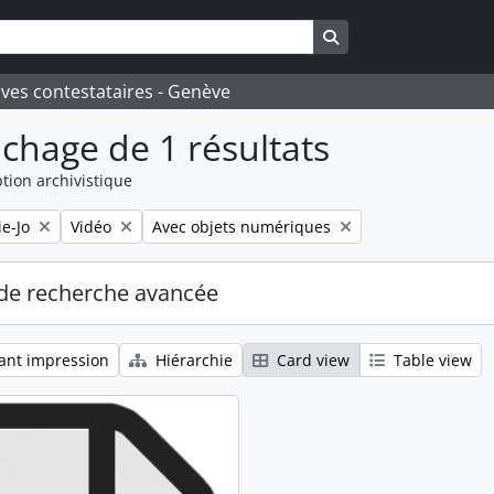
Search in browse pa
ives contestataires - Genève
ichage de 1 résultats
tion archivistique
Remove filter:
Remove filter:
e-Jo
Vidéo
Avec objets numériques
de recherche avancée
ant impression
Hiérarchie
Card view
Table view