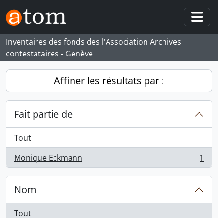
Skip to main content
Togg
Inventaires des fonds des l'Association Archives
contestataires - Genève
Affiner les résultats par :
Fait partie de
Tout
Monique Eckmann
1
, 1 résultats
Nom
Tout