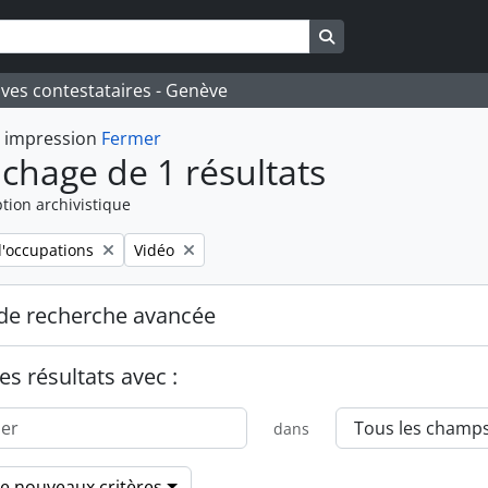
Search in browse pa
ives contestataires - Genève
t impression
Fermer
ichage de 1 résultats
tion archivistique
Remove filter:
'occupations
Vidéo
de recherche avancée
es résultats avec :
dans
de nouveaux critères