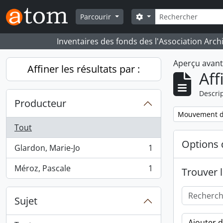
Skip to main content
Rechercher
Search options
Parcourir
Inventaires des fonds des l'Association Arch
Aperçu avan
Affiner les résultats par :
Aff
Descrip
Producteur
Remove filter:
Mouvement d
Tout
Options 
Glardon, Marie-Jo
1
, 1 résultats
Méroz, Pascale
1
Trouver l
, 1 résultats
Sujet
Ajouter 