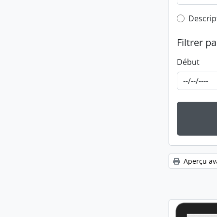
Top-leve
Descrip
Filtrer pa
Début
Aperçu av