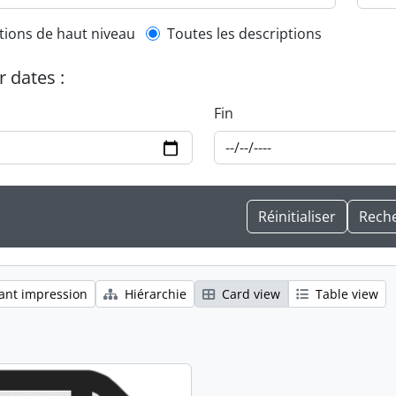
l description filter
tions de haut niveau
Toutes les descriptions
r dates :
Fin
ant impression
Hiérarchie
Card view
Table view