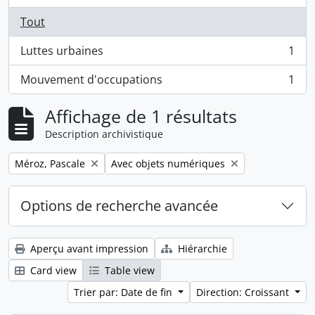
Tout
Luttes urbaines
1
, 1 résultats
Mouvement d'occupations
1
, 1 résultats
Affichage de 1 résultats
Description archivistique
Remove filter:
Remove filter:
Méroz, Pascale
Avec objets numériques
Options de recherche avancée
Aperçu avant impression
Hiérarchie
Card view
Table view
Trier par: Date de fin
Direction: Croissant