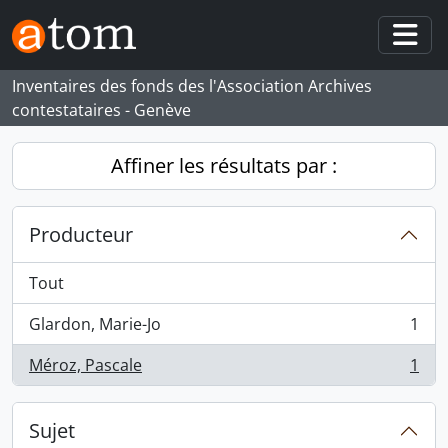
Skip to main content
Togg
Inventaires des fonds des l'Association Archives
contestataires - Genève
Affiner les résultats par :
Producteur
Tout
Glardon, Marie-Jo
1
, 1 résultats
Méroz, Pascale
1
, 1 résultats
Sujet