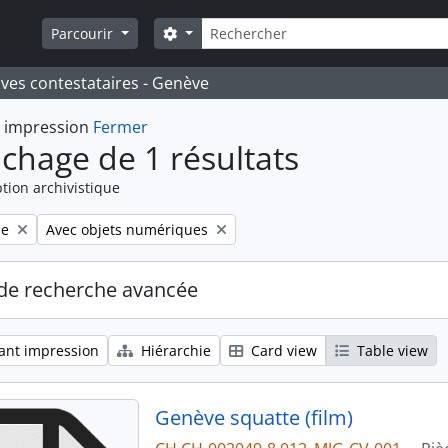
Rechercher
Search options
Parcourir
ives contestataires - Genève
t impression
Fermer
ichage de 1 résultats
tion archivistique
Remove filter:
le
Avec objets numériques
de recherche avancée
ant impression
Hiérarchie
Card view
Table view
Genève squatte (film)