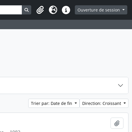
Search in browse page
Ouverture de session
Presse-papier
Langue
Liens rapides
Trier par: Date de fin
Direction: Croissant
Ajout