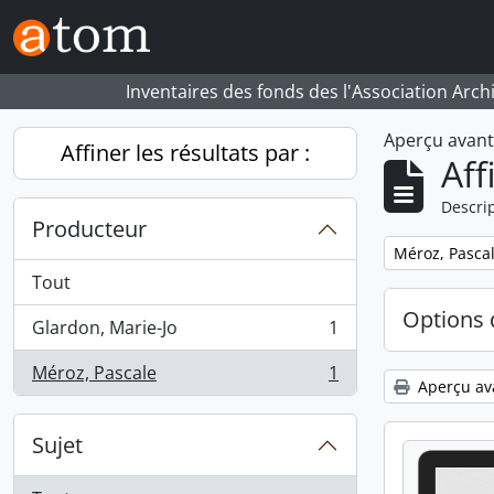
Skip to main content
Inventaires des fonds des l'Association Arch
Aperçu avan
Affiner les résultats par :
Aff
Descrip
Producteur
Remove filter:
Méroz, Pasca
Tout
Options 
Glardon, Marie-Jo
1
, 1 résultats
Méroz, Pascale
1
, 1 résultats
Aperçu av
Sujet