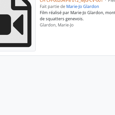
CH CH-002049-8 012_MJG-CV-001
·
Piè
Fait partie de
Marie-Jo Glardon
Film réalisé par Marie-Jo Glardon, mon
de squatters genevois.
Glardon, Marie-Jo