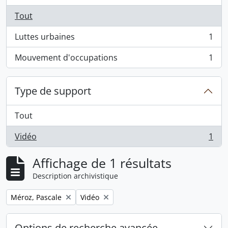
Tout
Luttes urbaines
1
, 1 résultats
Mouvement d'occupations
1
, 1 résultats
Type de support
Tout
Vidéo
1
, 1 résultats
Affichage de 1 résultats
Description archivistique
Remove filter:
Remove filter:
Méroz, Pascale
Vidéo
Options de recherche avancée