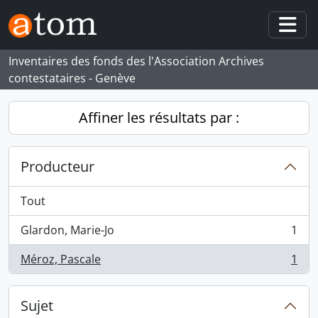
Skip to main content
Togg
Inventaires des fonds des l'Association Archives
contestataires - Genève
Affiner les résultats par :
Producteur
Tout
Glardon, Marie-Jo
1
, 1 résultats
Méroz, Pascale
1
, 1 résultats
Sujet