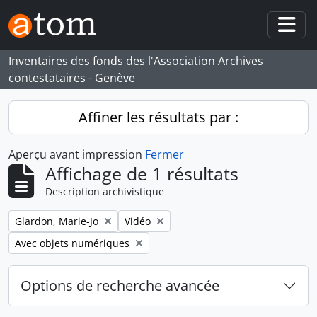
Skip to main content
Togg
Inventaires des fonds des l'Association Archives
contestataires - Genève
Affiner les résultats par :
Aperçu avant impression
Fermer
Affichage de 1 résultats
Description archivistique
Remove filter:
Remove filter:
Glardon, Marie-Jo
Vidéo
Remove filter:
Avec objets numériques
Options de recherche avancée