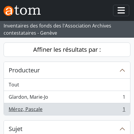
Skip to main content
Togg
Inventaires des fonds des l'Association Archives
contestataires - Genève
Affiner les résultats par :
Producteur
Tout
Glardon, Marie-Jo
1
, 1 résultats
Méroz, Pascale
1
, 1 résultats
Sujet