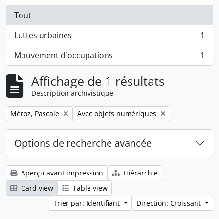
Tout
Luttes urbaines
1
, 1 résultats
Mouvement d'occupations
1
, 1 résultats
Affichage de 1 résultats
Description archivistique
Remove filter:
Remove filter:
Méroz, Pascale
Avec objets numériques
Options de recherche avancée
Aperçu avant impression
Hiérarchie
Card view
Table view
Trier par: Identifiant
Direction: Croissant