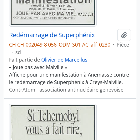
Redémarrage de Superphénix
Ajout
CH CH-002049-8 056_ODM-S01-AC_aff_0230
·
Pièce
·
sd
Fait partie de
Olivier de Marcellus
« Joue pas avec Malville »
Affiche pour une manifestation à Anemasse contre
le redémarrage de Superphénix à Creys-Malville.
ContrAtom - association antinucléaire genevoise