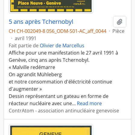
5 ans après Tchernobyl
Ajout
CH CH-002049-8 056_ODM-S01-AC_aff_0044
·
Pièce
·
avril 1991
Fait partie de
Olivier de Marcellus
Affiche pour une manifestation le 27 avril 1991 à
Genève, cinq ans après Tchernobyl.
« Malville redémarre
On agrandit Mühleberg
et notre consommation d'éléctricité continue
d'augmenter »
Dessin représentant un gateau en forme de
réacteur nucléaire avec une
…
Read more
ContrAtom - association antinucléaire genevoise