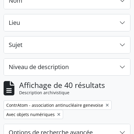
Nom
Lieu
Sujet
Niveau de description
Affichage de 40 résultats
Description archivistique
Remove filter:
ContrAtom - association antinucléaire genevoise
Remove filter:
Avec objets numériques
Options de recherche avancée