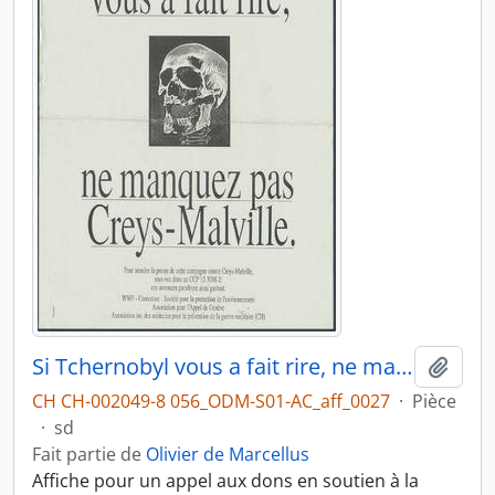
Si Tchernobyl vous a fait rire, ne manquez pas Creys-Malville
Ajout
CH CH-002049-8 056_ODM-S01-AC_aff_0027
·
Pièce
·
sd
Fait partie de
Olivier de Marcellus
Affiche pour un appel aux dons en soutien à la