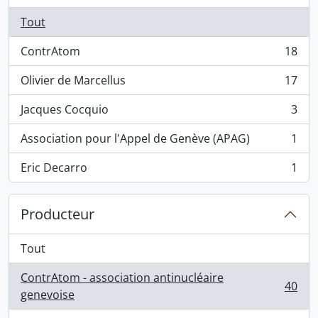
Tout
ContrAtom
18
, 18 résultats
Olivier de Marcellus
17
, 17 résultats
Jacques Cocquio
3
, 3 résultats
Association pour l'Appel de Genève (APAG)
1
, 1 résultats
Eric Decarro
1
, 1 résultats
Producteur
Tout
ContrAtom - association antinucléaire
40
, 40 résultats
genevoise