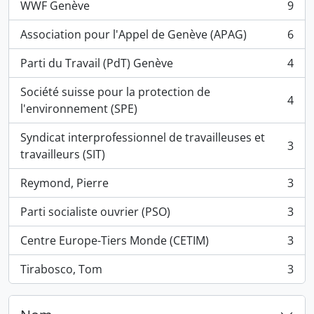
WWF Genève
9
, 9 résultats
Association pour l'Appel de Genève (APAG)
6
, 6 résultats
Parti du Travail (PdT) Genève
4
, 4 résultats
Société suisse pour la protection de
4
, 4 résultats
l'environnement (SPE)
Syndicat interprofessionnel de travailleuses et
3
, 3 résultats
travailleurs (SIT)
Reymond, Pierre
3
, 3 résultats
Parti socialiste ouvrier (PSO)
3
, 3 résultats
Centre Europe-Tiers Monde (CETIM)
3
, 3 résultats
Tirabosco, Tom
3
, 3 résultats