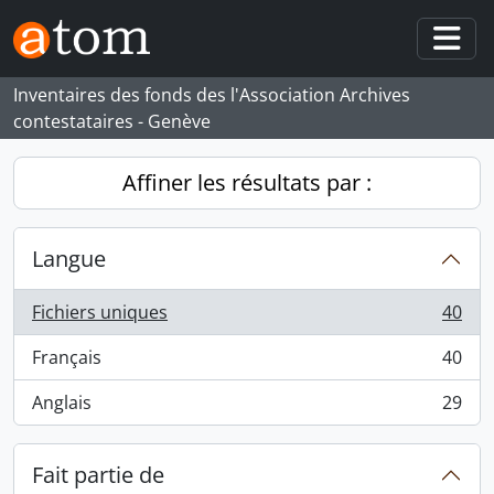
Skip to main content
Togg
Inventaires des fonds des l'Association Archives
contestataires - Genève
Affiner les résultats par :
Langue
Fichiers uniques
40
, 40 résultats
Français
40
, 40 résultats
Anglais
29
, 29 résultats
Fait partie de