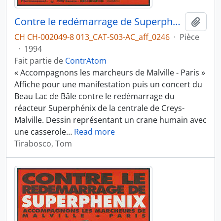
Contre le redémarrage de Superphénix
Ajout
CH CH-002049-8 013_CAT-S03-AC_aff_0246
·
Pièce
·
1994
Fait partie de
ContrAtom
« Accompagnons les marcheurs de Malville - Paris »
Affiche pour une manifestation puis un concert du
Beau Lac de Bâle contre le redémarrage du
réacteur Superphénix de la centrale de Creys-
Malville. Dessin représentant un crane humain avec
une casserole
…
Read more
Tirabosco, Tom