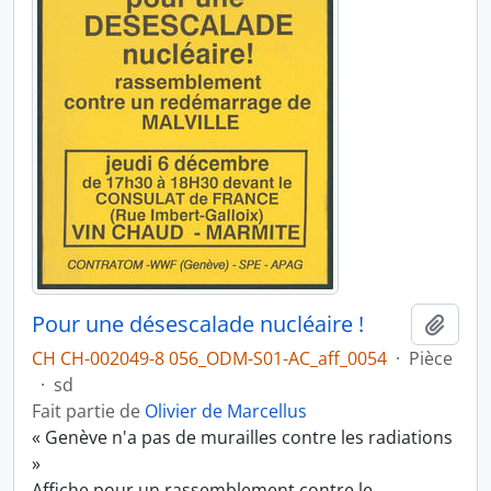
Pour une désescalade nucléaire !
Ajout
CH CH-002049-8 056_ODM-S01-AC_aff_0054
·
Pièce
·
sd
Fait partie de
Olivier de Marcellus
« Genève n'a pas de murailles contre les radiations
»
Affiche pour un rassemblement contre le