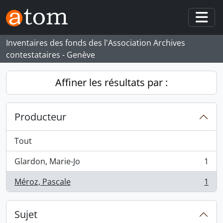
Skip to main content
Togg
Inventaires des fonds des l'Association Archives
contestataires - Genève
Affiner les résultats par :
Producteur
Tout
Glardon, Marie-Jo
1
, 1 résultats
Méroz, Pascale
1
, 1 résultats
Sujet