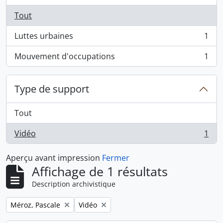
Tout
Luttes urbaines
1
, 1 résultats
Mouvement d'occupations
1
, 1 résultats
Type de support
Tout
Vidéo
1
, 1 résultats
Aperçu avant impression
Fermer
Affichage de 1 résultats
Description archivistique
Remove filter:
Remove filter:
Méroz, Pascale
Vidéo