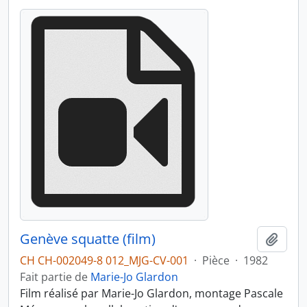
Genève squatte (film)
Ajout
CH CH-002049-8 012_MJG-CV-001
·
Pièce
·
1982
Fait partie de
Marie-Jo Glardon
Film réalisé par Marie-Jo Glardon, montage Pascale