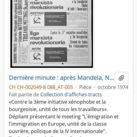
Dernière minute : après Mandela, Nirumand, Carrillo, D. Ibárruri, le Conseil fédéral interdit tous les orateurs de la IVe internationale
Ajout
CH CH-002049-8 088_AT-005
·
Pièce
·
octobre 1974
Fait partie de
Collection d'affiches-tracts
«Contre la 3ème initiative xénophobe et la
bourgeoisie, unité de tous les travailleurs».
Dépliant présentant le meeting "L'émigration et
l'immigration en Europe, unité de la classe
ouvrière, politique de la IV Internationale".