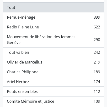
Tout
Remue-ménage
899
, 899 résultats
Radio Pleine Lune
622
, 622 résultats
Mouvement de libération des femmes -
290
, 290 résultats
Genève
Tout va bien
242
, 242 résultats
Olivier de Marcellus
219
, 219 résultats
Charles Philipona
189
, 189 résultats
Ariel Herbez
174
, 174 résultats
Petits ensembles
112
, 112 résultats
Comité Mémoire et Justice
109
, 109 résultats