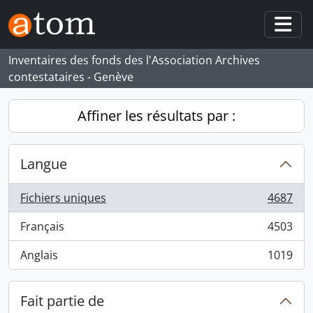
Skip to main content
Togg
Inventaires des fonds des l'Association Archives
contestataires - Genève
Affiner les résultats par :
Langue
Fichiers uniques
4687
, 4687 résultats
Français
4503
, 4503 résultats
Anglais
1019
, 1019 résultats
Fait partie de