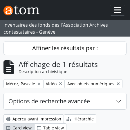
Skip to main content
Togg
Inventaires des fonds des l'Association Archives
contestataires - Genève
Affiner les résultats par :
Affichage de 1 résultats
Description archivistique
Remove filter:
Remove filter:
Remove filter:
Méroz, Pascale
Vidéo
Avec objets numériques
Options de recherche avancée
Aperçu avant impression
Hiérarchie
Card view
Table view