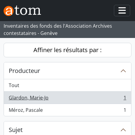
Skip to main content
Togg
Inventaires des fonds des l'Association Archives
contestataires - Genève
Affiner les résultats par :
Producteur
Tout
Glardon, Marie-Jo
1
, 1 résultats
Méroz, Pascale
1
, 1 résultats
Sujet