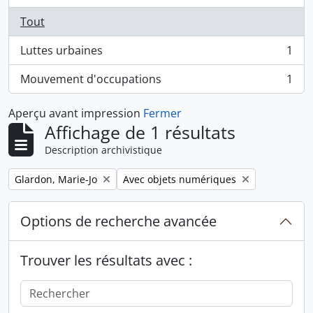
Tout
Luttes urbaines
1
, 1 résultats
Mouvement d'occupations
1
, 1 résultats
Aperçu avant impression
Fermer
Affichage de 1 résultats
Description archivistique
Remove filter:
Remove filter:
Glardon, Marie-Jo
Avec objets numériques
Options de recherche avancée
Trouver les résultats avec :