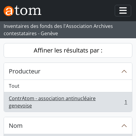
Skip to main content
Togg
Inventaires des fonds des l'Association Archives
contestataires - Genève
Affiner les résultats par :
Producteur
Tout
ContrAtom - association antinucléaire
1
, 1 résultats
genevoise
Nom