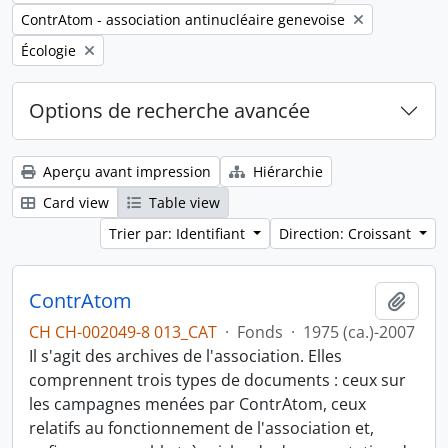
Remove filter:
ContrAtom - association antinucléaire genevoise
Remove filter:
Écologie
Options de recherche avancée
Aperçu avant impression
Hiérarchie
Card view
Table view
Trier par: Identifiant
Direction: Croissant
ContrAtom
Ajout
CH CH-002049-8 013_CAT
·
Fonds
·
1975 (ca.)-2007
Il s'agit des archives de l'association. Elles
comprennent trois types de documents : ceux sur
les campagnes menées par ContrAtom, ceux
relatifs au fonctionnement de l'association et,