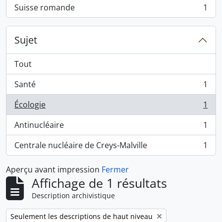
Suisse romande
1
, 1 résultats
Sujet
Tout
Santé
1
, 1 résultats
Écologie
1
, 1 résultats
Antinucléaire
1
, 1 résultats
Centrale nucléaire de Creys-Malville
1
, 1 résultats
Aperçu avant impression
Fermer
Affichage de 1 résultats
Description archivistique
Remove filter:
Seulement les descriptions de haut niveau