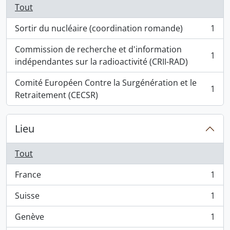
Tout
Sortir du nucléaire (coordination romande)
1
, 1 résultats
Commission de recherche et d'information
1
, 1 résultats
indépendantes sur la radioactivité (CRII-RAD)
Comité Européen Contre la Surgénération et le
1
, 1 résultats
Retraitement (CECSR)
Lieu
Tout
France
1
, 1 résultats
Suisse
1
, 1 résultats
Genève
1
, 1 résultats