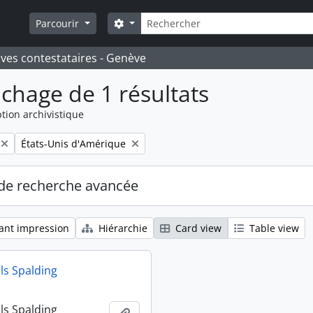
Rechercher
Search options
Parcourir
ives contestataires - Genève
ichage de 1 résultats
tion archivistique
Remove filter:
États-Unis d'Amérique
de recherche avancée
ant impression
Hiérarchie
Card view
Table view
ls Spalding
ls Spalding