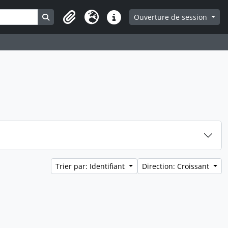
Search in browse page
Ouverture de session
Presse-papier
Langue
Liens rapides
Trier par: Identifiant
Direction: Croissant