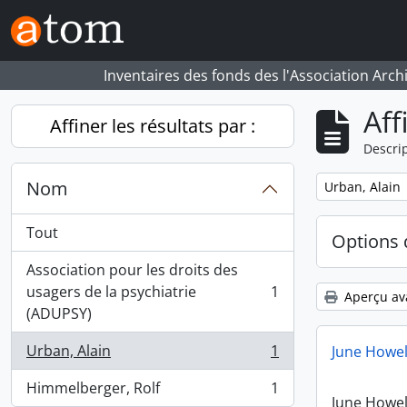
Skip to main content
Inventaires des fonds des l'Association Arch
Aff
Affiner les résultats par :
Descrip
Nom
Remove filter:
Urban, Alain
Tout
Options 
Association pour les droits des
usagers de la psychiatrie
1
Aperçu av
, 1 résultats
(ADUPSY)
Urban, Alain
1
June Howel
, 1 résultats
Himmelberger, Rolf
1
, 1 résultats
June Howel