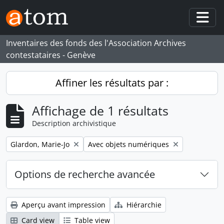
Skip to main content
Togg
Inventaires des fonds des l'Association Archives
contestataires - Genève
Affiner les résultats par :
Affichage de 1 résultats
Description archivistique
Remove filter:
Remove filter:
Glardon, Marie-Jo
Avec objets numériques
Options de recherche avancée
Aperçu avant impression
Hiérarchie
Card view
Table view