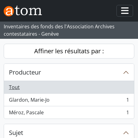
Skip to main content
Togg
Inventaires des fonds des l'Association Archives
contestataires - Genève
Affiner les résultats par :
Producteur
Tout
Glardon, Marie-Jo
1
, 1 résultats
Méroz, Pascale
1
, 1 résultats
Sujet