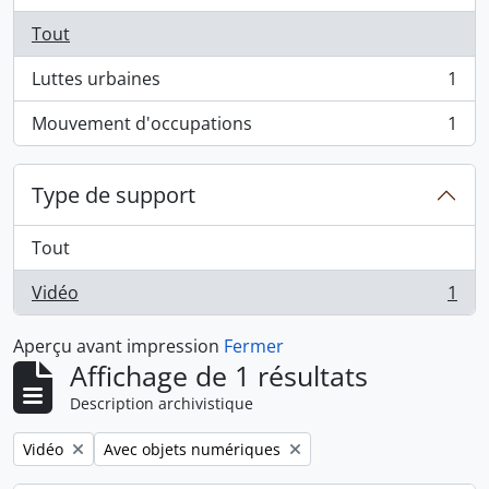
Tout
Luttes urbaines
1
, 1 résultats
Mouvement d'occupations
1
, 1 résultats
Type de support
Tout
Vidéo
1
, 1 résultats
Aperçu avant impression
Fermer
Affichage de 1 résultats
Description archivistique
Remove filter:
Remove filter:
Vidéo
Avec objets numériques