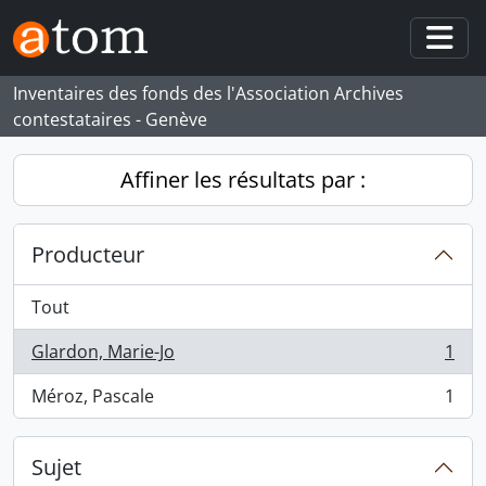
Skip to main content
Togg
Inventaires des fonds des l'Association Archives
contestataires - Genève
Affiner les résultats par :
Producteur
Tout
Glardon, Marie-Jo
1
, 1 résultats
Méroz, Pascale
1
, 1 résultats
Sujet