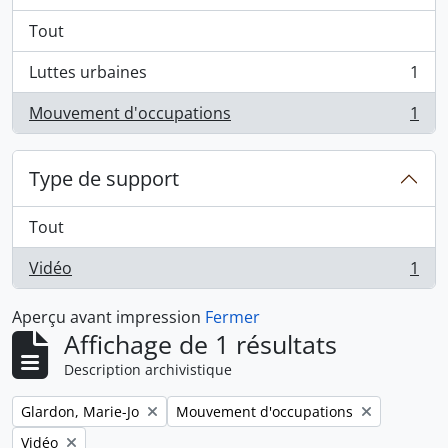
Tout
Luttes urbaines
1
, 1 résultats
Mouvement d'occupations
1
, 1 résultats
Type de support
Tout
Vidéo
1
, 1 résultats
Aperçu avant impression
Fermer
Affichage de 1 résultats
Description archivistique
Remove filter:
Remove filter:
Glardon, Marie-Jo
Mouvement d'occupations
Remove filter:
Vidéo