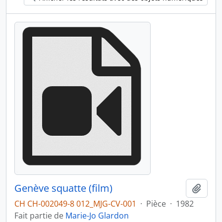
Genève squatte (film)
Ajout
CH CH-002049-8 012_MJG-CV-001
·
Pièce
·
1982
Fait partie de
Marie-Jo Glardon