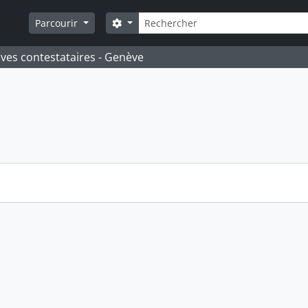
Rechercher
Search options
Parcourir
ives contestataires - Genève