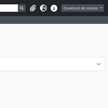
Search in browse page
Ouverture de session
Presse-papier
Langue
Liens rapides