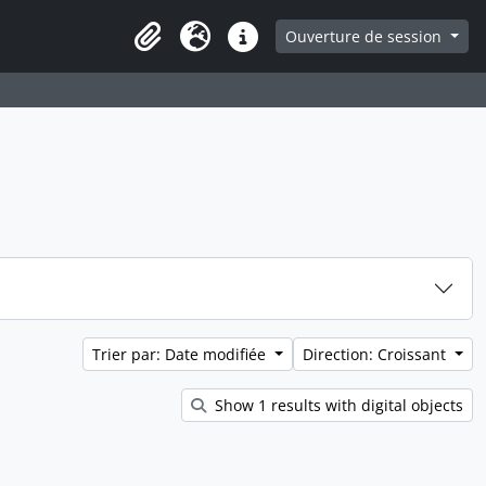
ge
Ouverture de session
Presse-papier
Langue
Liens rapides
Trier par: Date modifiée
Direction: Croissant
Show 1 results with digital objects