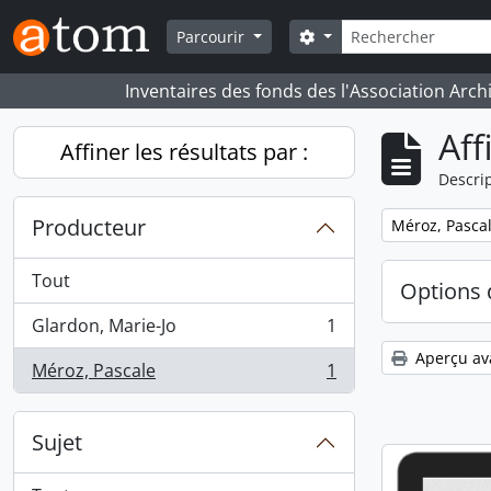
Skip to main content
Rechercher
Search options
Parcourir
Inventaires des fonds des l'Association Arch
Aff
Affiner les résultats par :
Descrip
Producteur
Remove filter:
Méroz, Pasca
Tout
Options 
Glardon, Marie-Jo
1
, 1 résultats
Aperçu av
Méroz, Pascale
1
, 1 résultats
Sujet