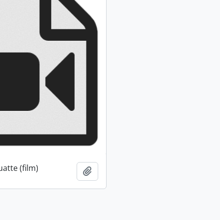
atte (film)
Ajouter au presse-papier