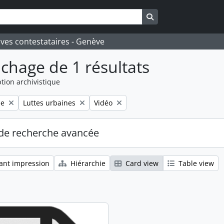
Search in browse pa
ives contestataires - Genève
ichage de 1 résultats
tion archivistique
Remove filter:
Remove filter:
le
Luttes urbaines
Vidéo
de recherche avancée
ant impression
Hiérarchie
Card view
Table view