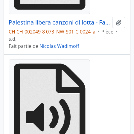
Palestina libera canzoni di lotta - Face A
Ajout
CH CH-002049-8 073_NW-S01-C-0024_a
·
Pièce
·
s.d.
Fait partie de
Nicolas Wadimoff