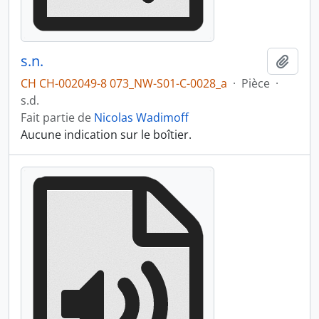
s.n.
Ajout
CH CH-002049-8 073_NW-S01-C-0028_a
·
Pièce
·
s.d.
Fait partie de
Nicolas Wadimoff
Aucune indication sur le boîtier.