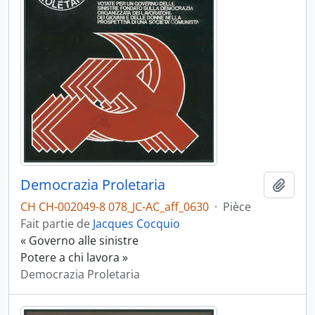
Democrazia Proletaria
Ajout
CH CH-002049-8 078_JC-AC_aff_0630
·
Pièce
Fait partie de
Jacques Cocquio
« Governo alle sinistre
Potere a chi lavora »
Democrazia Proletaria