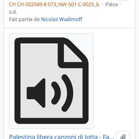
CH CH-002049-8 073_NW-S01-C-0025_b
·
Pièce
·
s.d.
Fait partie de
Nicolas Wadimoff
Palestina libera canzoni di lotta - Face B
Ajout