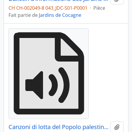
CH CH-002049-8 043_JDC-S01-P0001
·
Pièce
Fait partie de
Jardins de Cocagne
Canzoni di lotta del Popolo palestinense Marcel Kalifè Al Mayadine - Face B
Ajout