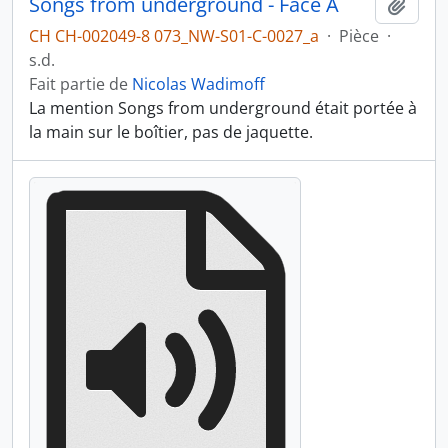
Songs from underground - Face A
Ajout
CH CH-002049-8 073_NW-S01-C-0027_a
·
Pièce
·
s.d.
Fait partie de
Nicolas Wadimoff
La mention Songs from underground était portée à
la main sur le boîtier, pas de jaquette.