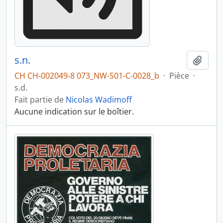
s.n.
Ajout
CH CH-002049-8 073_NW-S01-C-0028_b
·
Pièce
·
s.d.
Fait partie de
Nicolas Wadimoff
Aucune indication sur le boîtier.