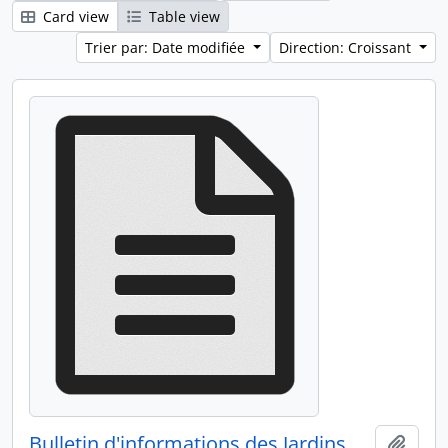
Card view
Table view
Trier par: Date modifiée
Direction: Croissant
Bulletin d'informations des Jardins de Cocagne n°0 novembre 1978
Ajout