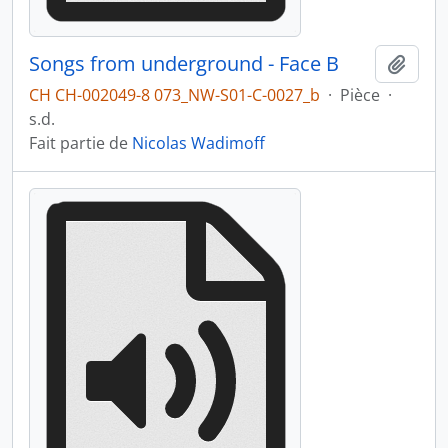
Songs from underground - Face B
Ajout
CH CH-002049-8 073_NW-S01-C-0027_b
·
Pièce
·
s.d.
Fait partie de
Nicolas Wadimoff