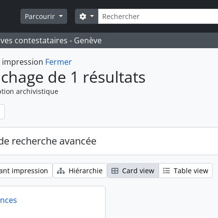
Rechercher
Search options
Parcourir
ives contestataires - Genève
t impression
Fermer
ichage de 1 résultats
tion archivistique
de recherche avancée
ant impression
Hiérarchie
Card view
Table view
ences