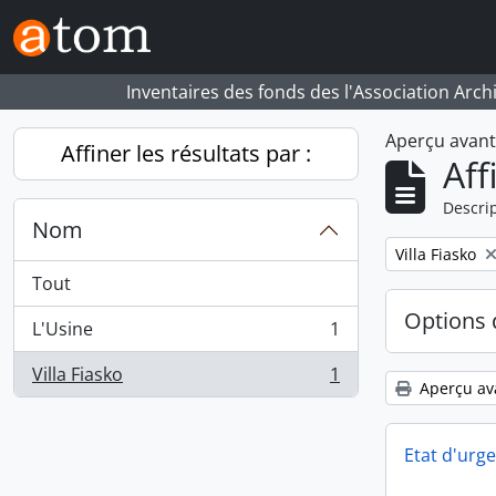
Skip to main content
Inventaires des fonds des l'Association Arch
Aperçu avan
Affiner les résultats par :
Aff
Descrip
Nom
Remove filter:
Villa Fiasko
Tout
Options 
L'Usine
1
, 1 résultats
Villa Fiasko
1
, 1 résultats
Aperçu av
Etat d'urg