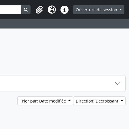
Search in browse page
Ouverture de session
Presse-papier
Langue
Liens rapides
Trier par: Date modifiée
Direction: Décroissant