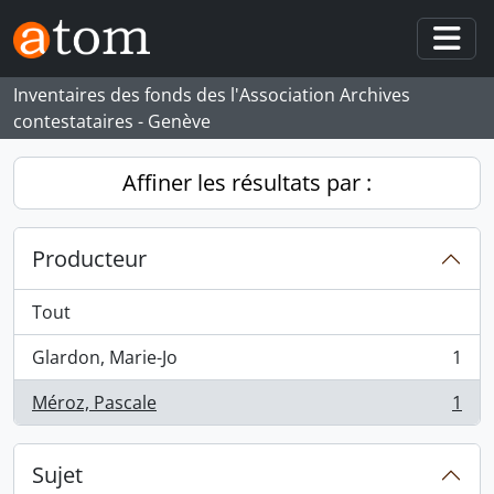
Skip to main content
Togg
Inventaires des fonds des l'Association Archives
contestataires - Genève
Affiner les résultats par :
Producteur
Tout
Glardon, Marie-Jo
1
, 1 résultats
Méroz, Pascale
1
, 1 résultats
Sujet