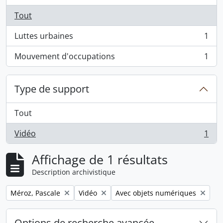
Tout
Luttes urbaines
1
, 1 résultats
Mouvement d'occupations
1
, 1 résultats
Type de support
Tout
Vidéo
1
, 1 résultats
Affichage de 1 résultats
Description archivistique
Remove filter:
Remove filter:
Remove filter:
Méroz, Pascale
Vidéo
Avec objets numériques
Options de recherche avancée