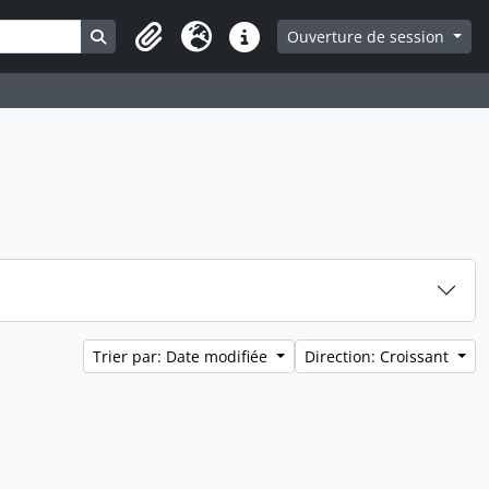
Search in browse page
Ouverture de session
Presse-papier
Langue
Liens rapides
Trier par: Date modifiée
Direction: Croissant