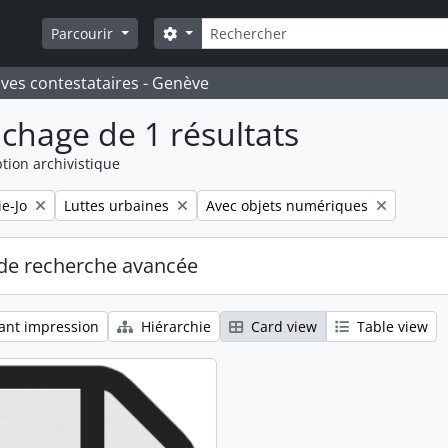
Rechercher
Search options
Parcourir
ives contestataires - Genève
ichage de 1 résultats
tion archivistique
Remove filter:
Remove filter:
e-Jo
Luttes urbaines
Avec objets numériques
de recherche avancée
ant impression
Hiérarchie
Card view
Table view