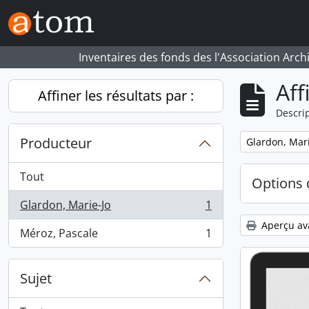
Skip to main content
Inventaires des fonds des l'Association Arch
Aff
Affiner les résultats par :
Descrip
Producteur
Remove filter:
Glardon, Mari
Tout
Options 
Glardon, Marie-Jo
1
, 1 résultats
Aperçu av
Méroz, Pascale
1
, 1 résultats
Sujet