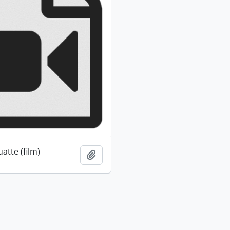
atte (film)
Ajouter au presse-papier