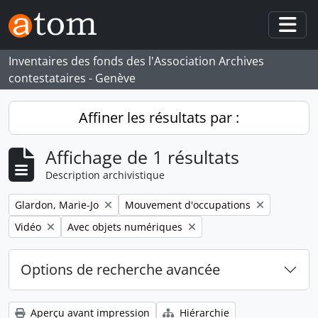
Skip to main content
Togg
Inventaires des fonds des l'Association Archives
contestataires - Genève
Affiner les résultats par :
Affichage de 1 résultats
Description archivistique
Remove filter:
Remove filter:
Glardon, Marie-Jo
Mouvement d'occupations
Remove filter:
Remove filter:
Vidéo
Avec objets numériques
Options de recherche avancée
Aperçu avant impression
Hiérarchie