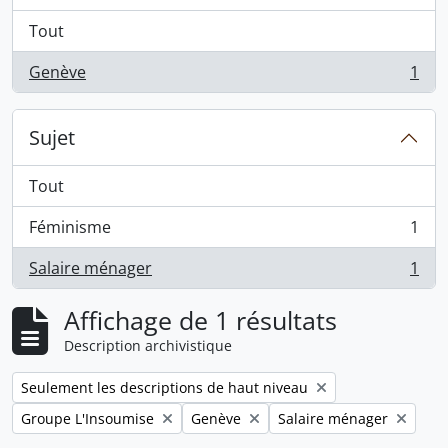
Tout
Genève
1
, 1 résultats
Sujet
Tout
Féminisme
1
, 1 résultats
Salaire ménager
1
, 1 résultats
Affichage de 1 résultats
Description archivistique
Remove filter:
Seulement les descriptions de haut niveau
Remove filter:
Remove filter:
Remove filter:
Groupe L'Insoumise
Genève
Salaire ménager