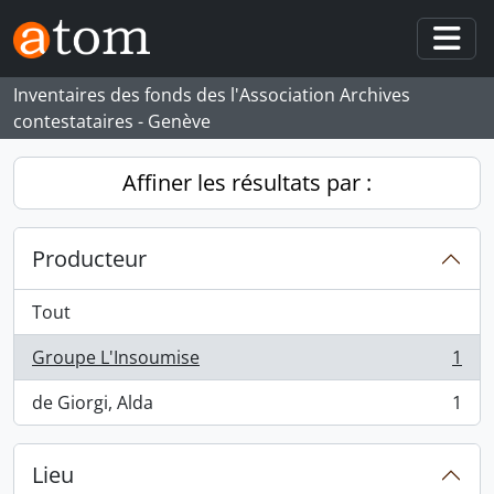
Skip to main content
Togg
Inventaires des fonds des l'Association Archives
contestataires - Genève
Affiner les résultats par :
Producteur
Tout
Groupe L'Insoumise
1
, 1 résultats
de Giorgi, Alda
1
, 1 résultats
Lieu