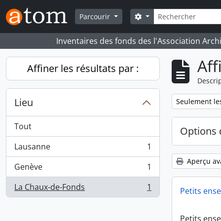
Skip to main content
Rechercher
Search options
Parcourir
Inventaires des fonds des l'Association Arch
Aff
Affiner les résultats par :
Descrip
Lieu
Remove filter:
Seulement les
Tout
Options 
Lausanne
1
, 1 résultats
Aperçu av
Genève
1
, 1 résultats
La Chaux-de-Fonds
1
Petits ens
, 1 résultats
Petits ens