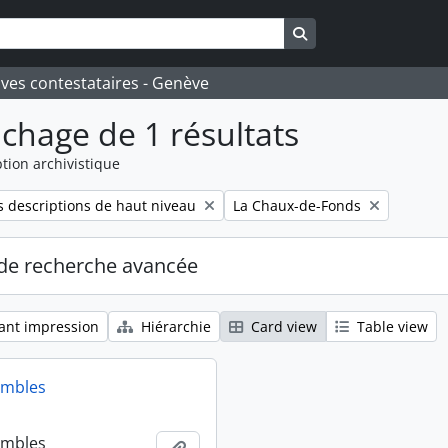
Search in browse pa
ives contestataires - Genève
ichage de 1 résultats
tion archivistique
Remove filter:
 descriptions de haut niveau
La Chaux-de-Fonds
de recherche avancée
ant impression
Hiérarchie
Card view
Table view
embles
embles