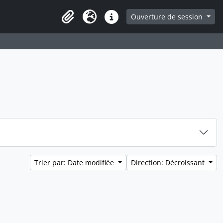
ge
Ouverture de session
Presse-papier
Langue
Liens rapides
Trier par: Date modifiée
Direction: Décroissant