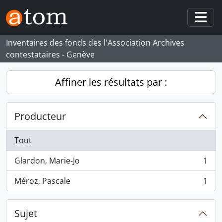
Skip to main content
Togg
Inventaires des fonds des l'Association Archives
contestataires - Genève
Affiner les résultats par :
Producteur
Tout
Glardon, Marie-Jo
1
, 1 résultats
Méroz, Pascale
1
, 1 résultats
Sujet