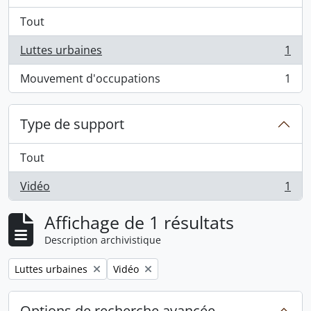
Tout
Luttes urbaines
1
, 1 résultats
Mouvement d'occupations
1
, 1 résultats
Type de support
Tout
Vidéo
1
, 1 résultats
Affichage de 1 résultats
Description archivistique
Remove filter:
Remove filter:
Luttes urbaines
Vidéo
Options de recherche avancée