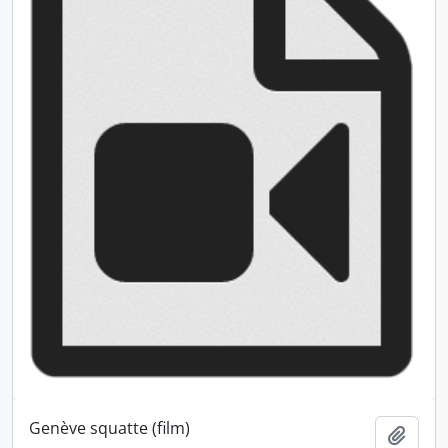
Genève squatte (film)
Ajout