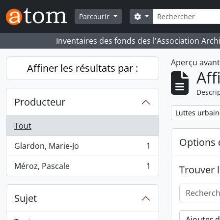
Skip to main content
Rechercher
Search options
Parcourir
Inventaires des fonds des l'Association Arch
Aperçu avan
Affiner les résultats par :
Aff
Descrip
Producteur
Remove filter:
Luttes urbain
Tout
Options 
Glardon, Marie-Jo
1
, 1 résultats
Méroz, Pascale
1
Trouver l
, 1 résultats
Sujet
Ajouter 