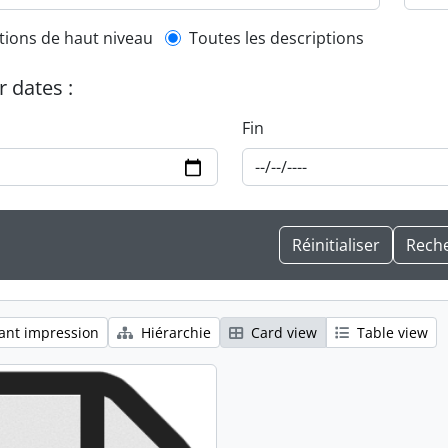
l description filter
tions de haut niveau
Toutes les descriptions
r dates :
Fin
ant impression
Hiérarchie
Card view
Table view