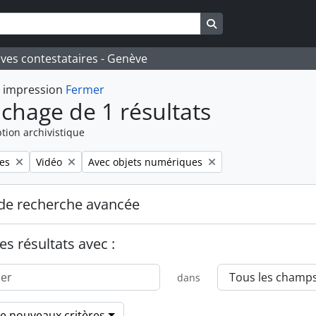
Search in browse pa
ives contestataires - Genève
t impression
Fermer
ichage de 1 résultats
tion archivistique
Remove filter:
Remove filter:
es
Vidéo
Avec objets numériques
de recherche avancée
es résultats avec :
dans
de nouveaux critères