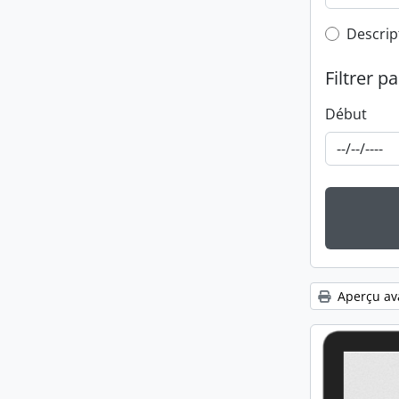
Top-leve
Descrip
Filtrer pa
Début
Aperçu av