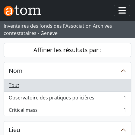
Skip to main content
Togg
Inventaires des fonds des l'Association Archives
contestataires - Genève
Affiner les résultats par :
Nom
Tout
Observatoire des pratiques policières
1
, 1 résultats
Critical mass
1
, 1 résultats
Lieu